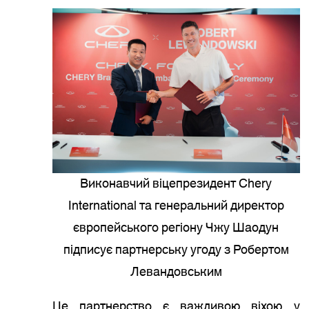
Виконавчий віцепрезидент Chery
International та генеральний директор
європейського регіону Чжу Шаодун
підписує партнерську угоду з Робертом
Левандовським
Це партнерство є важливою віхою у