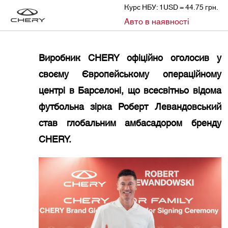
Курс НБУ: 1USD = 44.75 грн.
»
»
Авто в наявності
CHERY
НОВИНИ
ВИРОБНИК CHERY ОФІЦІЙНО ОГОЛОСИВ РОБЕРТА ЛЕВАНДОВСЬКОГО ГЛОБАЛЬНИМ АМБАСАДОРОМ БРЕНДУ CHERY
Виробник CHERY офіційно оголосив у
своєму Європейському операційному
центрі в Барселоні, що всесвітньо відома
футбольна зірка Роберт Левандовський
став глобальним амбасадором бренду
CHERY.