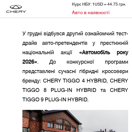
Курс НБУ: 1USD = 44.75 грн.
»
»
Авто в наявності
CHERY
НОВИНИ
CHERY БЕРЕ УЧАСТЬ У НАЦІОНАЛЬНІЙ АКЦІЇ «АВТОМОБІЛЬ РОКУ 2026» З ГІБРИДНОЮ ЛІНІЙКОЮ TIGGO
У грудні відбувся другий ознайомчий тест-
драйв авто-претендентів у престижній
національній акції
«Автомобіль року
2026»
. До конкурсної програми
представлені сучасні гібридні кросовери
бренду: CHERY TIGGO 4 HYBRID, CHERY
TIGGO 8 PLUG-IN HYBRID та CHERY
TIGGO 9 PLUG-IN HYBRID.