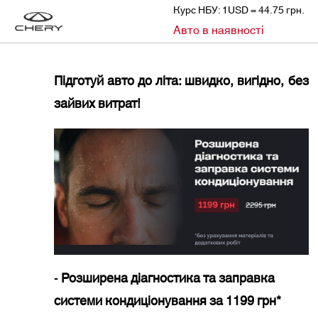
Курс НБУ: 1USD = 44.75 грн.
»
»
Авто в наявності
CHERY
НОВИНИ
ПІДГОТУЙ АВТО ДО ЛІТА: ШВИДКО, ВИГІДНО, БЕЗ ЗАЙВИХ ВИТРАТ!
Підготуй авто до літа: швидко, вигідно, без
зайвих витрат!
-
Розширена діагностика та заправка
системи кондиціонування за 1199 грн*