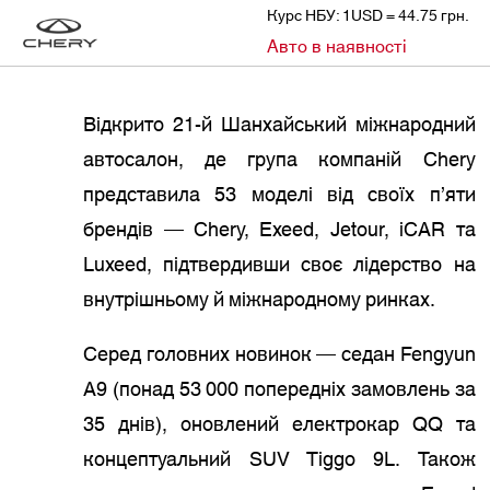
Курс НБУ: 1USD = 44.75 грн.
»
»
Авто в наявності
CHERY
НОВИНИ
CHERY ВРАЖАЄ НА AUTO SHANGHAI 2025: 53 МОДЕЛІ, ІННОВАЦІЇ ТА ГЛОБАЛЬНІ АМБІЦІЇ
Відкрито 21-й Шанхайський міжнародний
автосалон, де група компаній Chery
представила 53 моделі від своїх п’яти
брендів — Chery, Exeed, Jetour, iCAR та
Luxeed, підтвердивши своє лідерство на
внутрішньому й міжнародному ринках.
Серед головних новинок — седан Fengyun
A9 (понад 53 000 попередніх замовлень за
35 днів), оновлений електрокар QQ та
концептуальний SUV Tiggo 9L. Також