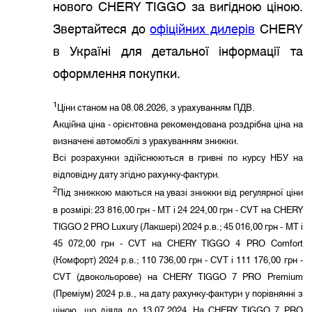
нового CHERY TIGGO за вигідною ціною.
Звертайтеся до
офіційних дилерів
CHERY
в Україні для детальної інформації та
оформлення покупки.
1
Ціни станом на 08.08.2026, з урахуванням ПДВ.
Акційна ціна - орієнтовна рекомендована роздрібна ціна на
визначені автомобілі з урахуванням знижки.
Всі розрахунки здійснюються в гривні по курсу НБУ на
відповідну дату згідно рахунку-фактури.
2
Під знижкою маються на увазі знижки від регулярної ціни
в розмірі: 23 816,00 грн - MT і 24 224,00 грн - CVT на CHERY
TIGGO 2 PRO Luxury (Лакшері) 2024 р.в.; 45 016,00 грн - MT і
45 072,00 грн - CVT на CHERY TIGGO 4 PRO Comfort
(Комфорт) 2024 р.в.; 110 736,00 грн - CVT і 111 176,00 грн -
CVT (двокольорове) на CHERY TIGGO 7 PRO Premium
(Преміум) 2024 р.в., на дату рахунку-фактури у порівнянні з
ціною, що діяла до 13.07.2024. На CHERY TIGGO 7 PRO