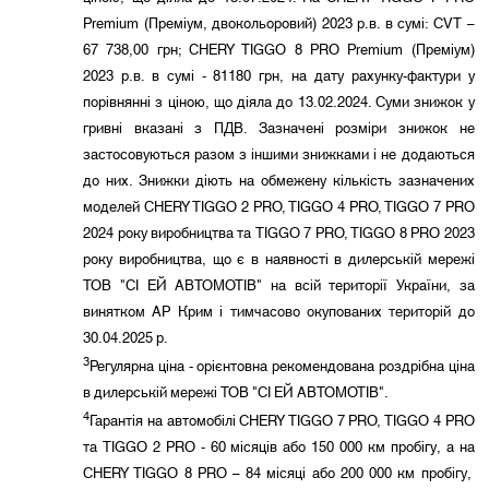
Premium (Преміум, двокольоровий) 2023 р.в. в сумі: CVT –
67 738,00 грн; CHERY TIGGO 8 PRO Premium (Преміум)
2023 р.в. в сумі - 81180 грн, на дату рахунку-фактури у
порівнянні з ціною, що діяла до 13.02.2024. Суми знижок у
гривні вказані з ПДВ. Зазначені розміри знижок не
застосовуються разом з іншими знижками і не додаються
до них. Знижки діють на обмежену кількість зазначених
моделей CHERY TIGGO 2 PRO, TIGGO 4 PRO, TIGGO 7 PRO
2024 року виробництва та TIGGO 7 PRO, TIGGO 8 PRO 2023
року виробництва, що є в наявності в дилерській мережі
ТОВ "СІ ЕЙ АВТОМОТІВ" на всій території України, за
винятком АР Крим і тимчасово окупованих територій до
30.04.2025 р.
3
Регулярна ціна - орієнтовна рекомендована роздрібна ціна
в дилерській мережі ТОВ "СІ ЕЙ АВТОМОТІВ".
4
Гарантія на автомобілі CHERY TIGGO 7 PRO, TIGGO 4 PRO
та TIGGO 2 PRO - 60 місяців або 150 000 км пробігу, а на
CHERY TIGGO 8 PRO – 84 місяці або 200 000 км пробігу,