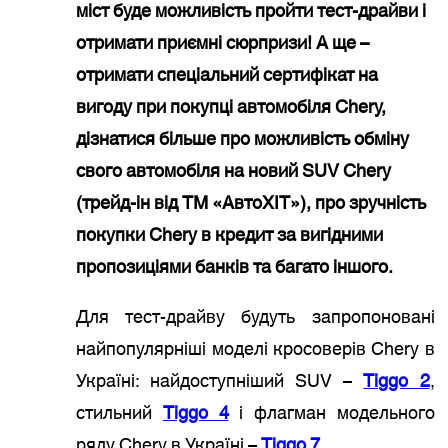
міст буде можливість пройти тест-драйви і
отримати приємні сюрпризи! А ще –
отримати спеціальний сертифікат на
вигоду при покупці автомобіля Chery,
дізнатися більше про можливість обміну
свого автомобіля на новий SUV Chery
(трейд-ін від ТМ «АвтоХІТ»), про зручність
покупки Chery в кредит за вигідними
пропозиціями банків та багато іншого.
Для тест-драйву будуть запропоновані
найпопулярніші моделі кросоверів Chery в
Україні: найдоступніший SUV –
Tiggo 2
,
стильний
Tiggo 4
і флагман модельного
ряду Chery в Україні –
Tiggo 7
.