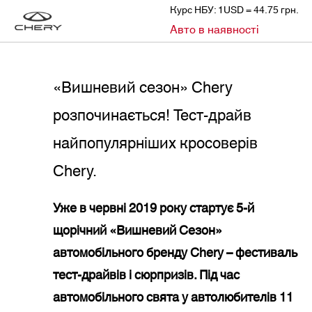
Курс НБУ: 1USD = 44.75 грн.
»
»
Авто в наявності
CHERY
НОВИНИ
«ВИШНЕВИЙ СЕЗОН» CHERY РОЗПОЧИНАЄТЬСЯ! ТЕСТ-ДРАЙВ НАЙПОПУЛЯРНІШИХ КРОСОВЕРІВ CHERY.
«Вишневий сезон» Chery
розпочинається! Тест-драйв
найпопулярніших кросоверів
Chery.
Уже в червні 2019 року стартує 5-й
щорічний «Вишневий Сезон»
автомобільного бренду Chery – фестиваль
тест-драйвів і сюрпризів. Під час
автомобільного свята у автолюбителів 11