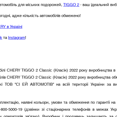
автомобіль для міських подорожей,
TIGGO 2
- ваш ідеальний виб
годні, адже кількість автомобілів обмежено!
Y в Україні
ok
та
Instagram
!
обілі CHERY TIGGO 2 Classic (Класік) 2022 року виробництва 
лів CHERY TIGGO 2 Classic (Класік) 2022 року виробництва об
ежі ТОВ "СІ ЕЙ АВТОМОТІВ" на всій території України за в
мплектацію, наявні кольори, умови та обмеження по гарантії н
800-5000-19 (дзвінки зі стаціонарних телефонів в межах Укр
ми операторів зв'язку). Виробник і продавець залишають за 