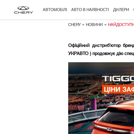
АВТОМОБІЛІ
АВТО В НАЯВНОСТІ
ДИЛЕРИ
»
»
CHERY
НОВИНИ
НАЙДОСТУПНІ
Офіційний дистриб’ютор бре
УКРАВТО
) продовжує дію спе