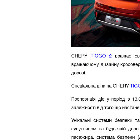
CHERY
TIGGO 2
вражає сво
вражаючому дизайну кросове
дорозі.
Спеціальна ціна на CHERY
TIG
Пропозиція діє у період з 13
залежності від того що наст
Унікальні системи безпеки т
супутником на будь-якій дороз
пасажира, система безпеки (