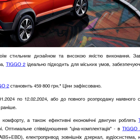
їм стильним дизайном та високою якістю виконання. Зав
ра,
TIGGO 2
ідеально підходить для міських умов, забезпечуюч
GO 2
становить 459 800 грн.* Ціни зафіксовано.
.01.2024 по 12.02.2024, або до повного розпродажу наявного с
ане раніше.
а комфорту, а також ефективні економічні двигуни роблять
і. Оптимальне співвідношення "ціна-комплектація" - в
TIGGO 
ABS+EBD), електропривод зовнішніх дзеркал, аудіосистема, 