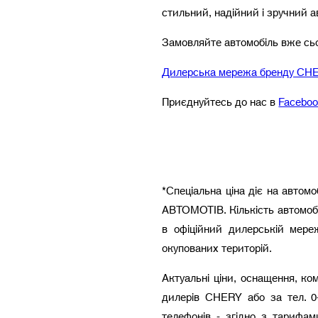
стильний, надійний і зручний 
Замовляйте автомобіль вже сьо
Дилерська мережа бренду CHER
Приєднуйтесь до нас в
Facebo
*Спеціальна ціна діє на автом
АВТОМОТІВ. Кількість автомобі
в офіційний дилерській мер
окупованих територій.
Актуальні ціни, оснащення, ко
дилерів CHERY або за тел. 0-
телефонів - згідно з тарифа