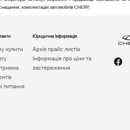
оснащення, комплектацію автомобілів CHERY.
такти
Юридична інформація
чу купити
Архів прайс листів
ery
Інформація про ціни та
дтримка
застереження
єнтів
ші питання