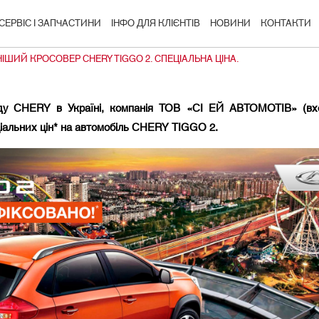
СЕРВІС І ЗАПЧАСТИНИ
ІНФО ДЛЯ КЛІЄНТІВ
НОВИНИ
КОНТАКТИ
ШИЙ КРОСОВЕР CHERY TIGGO 2. СПЕЦІАЛЬНА ЦІНА.
нду CHERY в Україні, компанія ТОВ «СІ ЕЙ АВТОМОТІВ» (в
ціальних цін* на автомобіль CHERY
TIGGO
2.