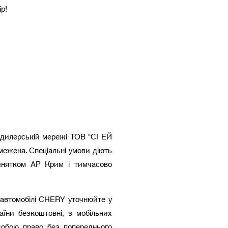
ір!
в дилерській мережі ТОВ "СІ ЕЙ
межена. Спеціальні умови діють
инятком АР Крим і тимчасово
а автомобілі CHERY уточнюйте у
аїни безкоштовні, з мобільних
собою право без попереднього