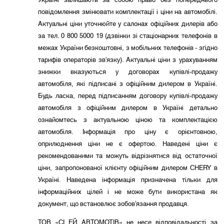
Україні залишають за собою право без попереднього
повідомлення змінювати комплектації і ціни на автомобілі.
Актуальні ціни уточнюйте у салонах офіційних дилерів або
за тел. 0 800 5000 19 (дзвінки зі стаціонарних телефонів в
межах України безкоштовні, з мобільних телефонів - згідно
тарифів операторів зв'язку). Актуальні ціни з урахуванням
знижки вказуються у договорах купівлі-продажу
автомобіля, які підписані з офіційним дилером в Україні.
Будь ласка, перед підписанням договору купівлі-продажу
автомобіля з офіційним дилером в Україні детально
ознайомтесь з актуальною ціною та комплектацією
автомобіля. Інформація про ціну є орієнтовною,
оприлюднення ціни не є офертою. Наведені ціни є
рекомендованими та можуть відрізнятися від остаточної
ціни, запропонованої клієнту офіційним дилером CHERY в
Україні. Наведена інформація призначена тільки для
інформаційних цілей і не може бути використана як
документ, що встановлює зобов'язання продавця.
ТОВ «СІ ЕЙ АВТОМОТІВ» не несе відповідальності за