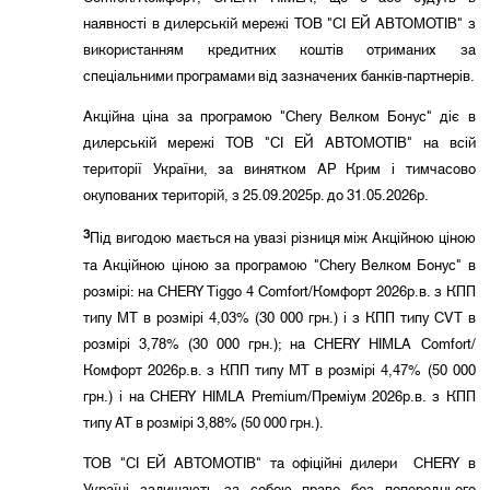
наявності в дилерській мережі ТОВ "СІ ЕЙ АВТОМОТІВ" з
використанням кредитних коштів отриманих за
спеціальними програмами від зазначених банків-партнерів.
Акційна ціна за програмою "Chery Велком Бонус" діє в
дилерській мережі ТОВ "СІ ЕЙ АВТОМОТІВ" на всій
території України, за винятком АР Крим і тимчасово
окупованих територій, з 25.09.2025р. до 31.05.2026р.
3
Під вигодою мається на увазі різниця між Акційною ціною
та Акційною ціною за програмою "Chery Велком Бонус" в
розмірі: на CHERY Tiggo 4 Comfort/Комфорт 2026р.в. з КПП
типу MT в розмірі 4,03% (30 000 грн.) і з КПП типу CVT в
розмірі 3,78% (30 000 грн.); на CHERY HIMLA Comfort/
Комфорт 2026р.в. з КПП типу MT в розмірі 4,47% (50 000
грн.) і на CHERY HIMLA Premium/Преміум 2026р.в. з КПП
типу АТ в розмірі 3,88% (50 000 грн.).
ТОВ "СІ ЕЙ АВТОМОТІВ" та офіційні дилери CHERY в