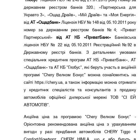
"Глобус"
Ліцензія НБУ № 240 від 21.01.2019 року Номер за
державним реєстром банків 320.; «Партнерська для
Укравто 3», «Ощад Драйв», «Мій Драйв» та «Моя Енергія»
від
АТ «Ощадбанк»
Ліцензія НБУ № 148 від 05.10.2011 року
номер за державним реєстром банків №4; «Приват
Партнерський»
від АТ КБ «ПриватБанк»
Банківська
ліцензія НБУ № 22 від 05.10.2011 Реєстраційний №92 в
Державному реєстрі банків. З детальними умовами
спеціальних кредитних програм АТ КБ «ПриватБанк», АТ
«Ощадбанк» та АТ КБ "Глобус", які беруть участь в акційній
програмі "Chery Велком Бонус" можна ознайомитись на
сайті https://chery.ua, а також інформацію можна отримати
у кредитних спеціалістів та консультантів з продажу
автомобілів офіційної дилерської мережі ТОВ "СІ ЕЙ
АВТОМОТІВ".
Акційна ціна за програмою "Chery Велком Бонус" -
Орієнтовна рекомендована акційна ціна з урахуванням
вигоди у разі придбання автомобілів CHERY Tiggo 4
Comfort/Комфорт, CHERY HIMLA, що є або будуть в