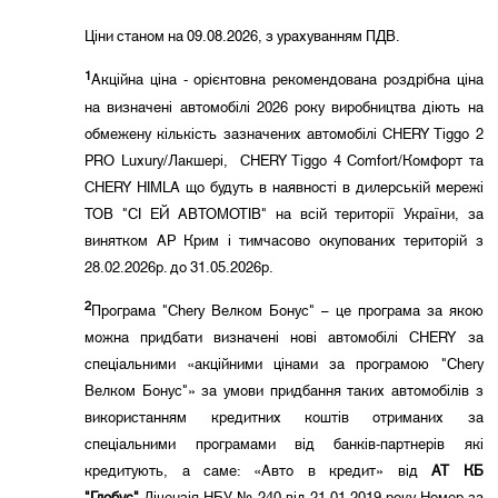
Ціни станом на 09.08.2026, з урахуванням ПДВ.
1
Акційна ціна - орієнтовна рекомендована роздрібна ціна
на визначені автомобілі 2026 року виробництва діють на
обмежену кількість зазначених автомобілі CHERY Tiggo 2
PRO Luxury/Лакшері, CHERY Tiggo 4 Comfort/Комфорт та
CHERY HIMLA що будуть в наявності в дилерській мережі
ТОВ "СІ ЕЙ АВТОМОТІВ" на всій території України, за
винятком АР Крим і тимчасово окупованих територій з
28.02.2026р. до 31.05.2026р.
2
Програма "Chery Велком Бонус" – це програма за якою
можна придбати визначені нові автомобілі CHERY за
спеціальними «акційними цінами за програмою "Chery
Велком Бонус"» за умови придбання таких автомобілів з
використанням кредитних коштів отриманих за
спеціальними програмами від банків-партнерів які
кредитують, а саме: «Авто в кредит» від
АТ КБ