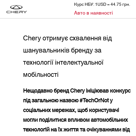
Курс НБУ: 1USD = 44.75 грн.
»
»
Авто в наявності
CHERY
НОВИНИ
CHERY ОТРИМУЄ СХВАЛЕННЯ ВІД ШАНУВАЛЬНИКІВ БРЕНДУ ЗА ТЕХНОЛОГІЇ ІНТЕЛЕКТУАЛЬНОЇ МОБІЛЬНОСТІ
Chery отримує схвалення від
шанувальників бренду за
технології інтелектуальної
мобільності
Нещодавно бренд Chery ініціював конкурс
під загальною назвою #TechOrNot у
соціальних мережах, щоб користувачі
могли поділитися впливом автомобільних
технологій на їх життя та очікуваннями від