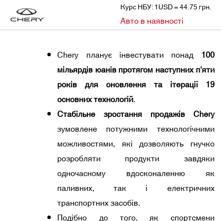
Курс НБУ: 1USD = 44.75 грн.
»
»
Авто в наявності
CHERY
НОВИНИ
ДОСЯГНЕННЯ НОВИХ ВИСОТ БРЕНДУ CHERY В СВІТІ: ПІДСУМКИ ЗА 8 МІСЯЦІВ 2024 РОКУ
Chery планує інвестувати понад
100
мільярдів юанів протягом наступних п'яти
років для оновлення та ітерації 19
основних технологій
.
Стабільне зростання продажів Chery
зумовлене потужними технологічними
можливостями, які дозволяють гнучко
розробляти продукти завдяки
одночасному вдосконаленню як
паливних, так і електричних
транспортних засобів.
Подібно до того, як спортсмени