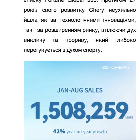
списку Fortune Global 500. Протягом 27
років свого розвитку Chery неухильно
йшла як за технологічними інноваціями,
так і за розширенням ринку, втілюючи дух
виклику та прориву, який глибоко
перегукується з духом спорту.