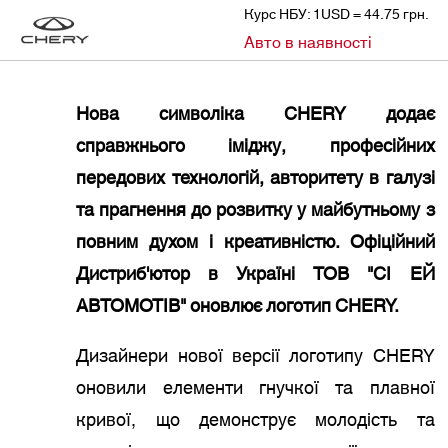
Курс НБУ: 1USD = 44.75 грн.
»
»
Авто в наявності
CHERY
НОВИНИ
ЛОГОТИП БРЕНДУ CHERY ОНОВИВСЯ
Нова символіка CHERY додає
справжнього іміджу, професійних
передових технологій, авторитету в галузі
та прагнення до розвитку у майбутньому з
повним духом і креативністю. Офіційний
Дистриб'ютор в Україні ТОВ "СІ ЕЙ
АВТОМОТІВ" оновлює логотип CHERY.
Дизайнери нової версії логотипу CHERY
оновили елементи гнучкої та плавної
кривої, що демонструє молодість та