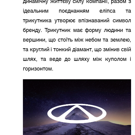
динамічну життєву силу компанії, разом з
ідеальним поєднанням еліпса та
трикутника утворює впізнаваний символ
бренду. Трикутник має форму людини та
вершини, що стоїть між небом та землею,
та круглий і тонкий діамант, що змінив свій
шлях, та веде до шляху між куполом і
горизонтом.