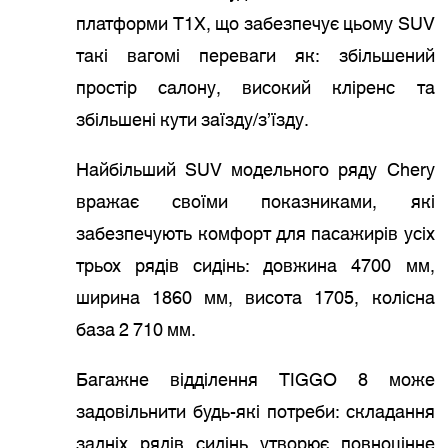
платформи T1X, що забезпечує цьому SUV
такі вагомі переваги як: збільшений
простір салону, високий кліренс та
збільшені кути заїзду/з’їзду.
Найбільший SUV модельного ряду Chery
вражає своїми показниками, які
забезпечують комфорт для пасажирів усіх
трьох рядів сидінь: довжина 4700 мм,
ширина 1860 мм, висота 1705, колісна
база 2 710 мм.
Багажне відділення TIGGO 8 може
задовільнити будь-які потреби: складання
задніх рядів сидінь утворює повноцінне