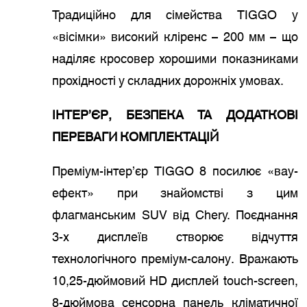
Традиційно для сімейства TIGGO у
«вісімки» високий кліренс – 200 мм – що
наділяє кросовер хорошими показниками
прохідності у складних дорожніх умовах.
ІНТЕР’ЄР, БЕЗПЕКА ТА ДОДАТКОВІ
ПЕРЕВАГИ КОМПЛЕКТАЦІЙ
Преміум-інтер’єр TIGGO 8 посилює «вау-
ефект» при знайомстві з цим
флагманським SUV від Chery. Поєднання
3-х дисплеїв створює відчуття
технологічного преміум-салону. Вражають
10,25-дюймовий HD дисплей touch-screen,
8-дюймова сенсорна панель кліматичної