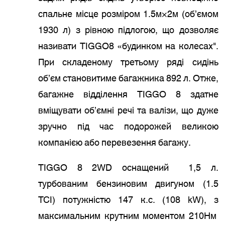
спальне місце розміром 1.5м×2м (об’ємом
1930 л) з рівною підлогою, що дозволяє
називати TIGGO8 «будинком на колесах".
При складеному третьому ряді сидінь
об’єм становитиме багажника 892 л. Отже,
багажне відділення TIGGO 8 здатне
вміщувати об’ємні речі та валізи, що дуже
зручно під час подорожей великою
компанією або перевезення багажу.
TIGGO 8 2WD оснащений 1,5 л.
турбованим бензиновим двигуном (1.5
TCI) потужністю 147 к.с. (108 kW), з
максимальним крутним моментом 210Нм