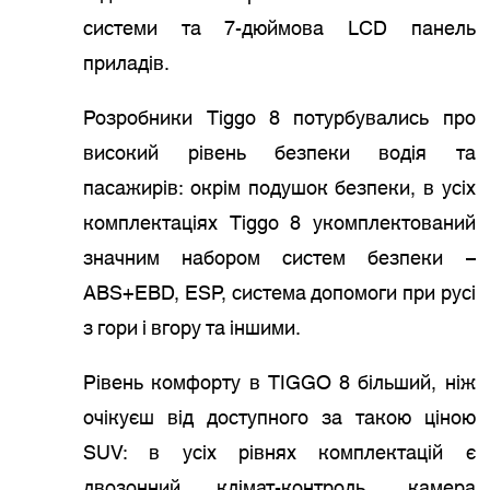
системи та 7-дюймова LCD панель
приладів.
Розробники Tiggo 8 потурбувались про
високий рівень безпеки водія та
пасажирів: окрім подушок безпеки, в усіх
комплектаціях Tiggo 8 укомплектований
значним набором систем безпеки –
ABS+EBD, ESP, система допомоги при русі
з гори і вгору та іншими.
Рівень комфорту в TIGGO 8 більший, ніж
очікуєш від доступного за такою ціною
SUV: в усіх рівнях комплектацій є
двозонний клімат-контроль, камера