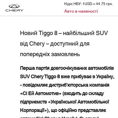
Курс НБУ: 1USD = 44.75 грн.
»
»
Авто в наявності
CHERY
НОВИНИ
НОВИЙ TIGGO 8 – НАЙБІЛЬШИЙ SUV ВІД CHERY – ДОСТУПНИЙ ДЛЯ ПОПЕРЕДНІХ ЗАМОВЛЕНЬ
Новий Tiggo 8 – найбільший SUV
від Chery – доступний для
попередніх замовлень
Перша партія довгоочікуваних автомобілів
SUV Chery Tiggo 8 вже прибуває в Україну,
- повідомляє дистриб’юторська компанія
«Сі Ей Автомотив» (входить до складу
підприємств «Української Автомобільної
Корпорації»), що офіційно представляє