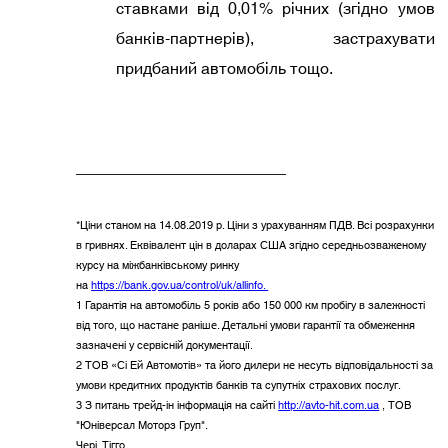
ставками від 0,01% річних (згідно умов
банків-партнерів), застрахувати
придбаний автомобіль тощо.
_____________________
*Ціни станом на 14.08.2019 р. Ціни з урахуванням ПДВ. Всі розрахунки
в гривнях. Еквівалент цін в доларах США згідно середньозваженому
курсу на міжбанківському ринку
на
https://bank.gov.ua/control/uk/allinfo.
1 Гарантія на автомобіль 5 років або 150 000 км пробігу в залежності
від того, що настане раніше. Детальні умови гарантії та обмеження
зазначені у сервісній документації.
2 ТОВ «Сі Ей Автомотів» та його дилери не несуть відповідальності за
умови кредитних продуктів банків та супутніх страхових послуг.
3 З питань трейд-ін інформація на сайті
http://avto-hit.com.ua
, ТОВ
"Юніверсал Моторз Груп".
Чері. Тігго.