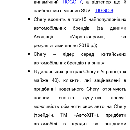
динамічний
TIGGO 7
, а відтепер ще й
найбільший сімейний SUV –
TIGGO 8
.
Chery входить в топ-15 найпопулярніших
автомобільних брендів (за даними
Асоціації «Укравтопром», за
результатами липня 2019 р.);
Chery – лідер серед китайських
автомобільних брендів на ринку;
В дилерських центрах Сhery в Україні (а їх
майже 40), клієнти, які зацікавлені в
придбанні новенького Chery, отримують
повний спектр супутніх послуг:
можливість обміняти своє авто на Chery
(трейд-ін, ТМ «АвтоХІТ»), придбати
автомобілі в кредит за вигідними