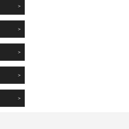
>
>
>
>
>