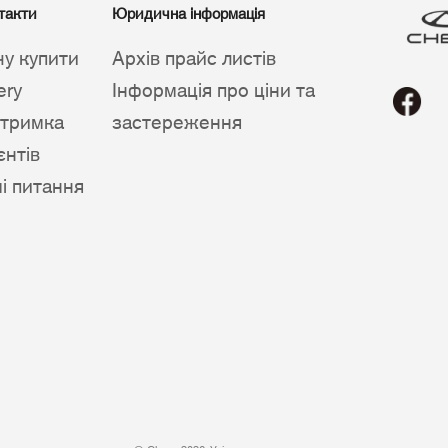
такти
Юридична інформація
чу купити
Архів прайс листів
ery
Інформація про ціни та
дтримка
застереження
єнтів
ші питання