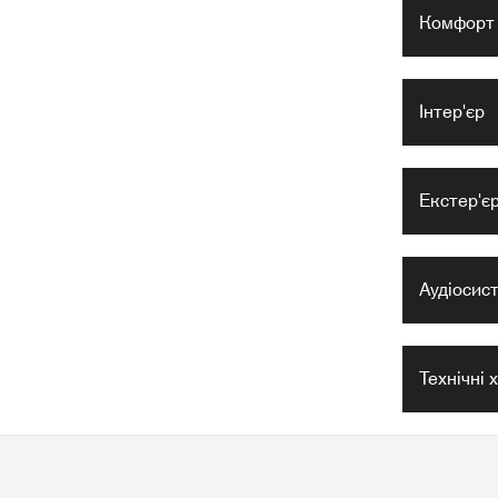
Комфорт
Інтер'єр
Екстер'є
Аудіосис
Технічні