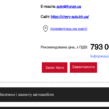
Е-пошта
:
auto@frunze.ua
Сайт:
https://chery-auto.kh.ua/
подивитись на карті
793 0
Рекомендована ціна, з ПДВ:
Інформаці
Завантажити
Запит Авто
безпеки і захисту автомобіля