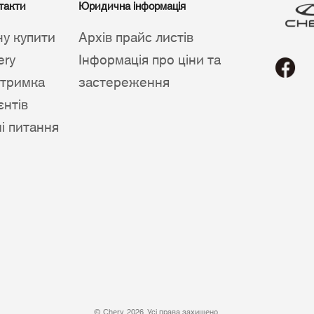
такти
Юридична інформація
чу купити
Архів прайс листів
ery
Інформація про ціни та
дтримка
застереження
єнтів
ші питання
© Chery, 2026. Усі права захищено.