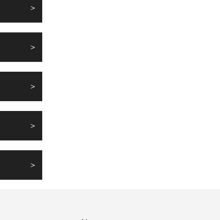
>
>
>
>
>