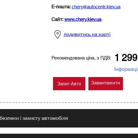
Е-пошта
:
chery@autocentr.kiev.ua
Сайт:
www.chery.kiev.ua
подивитись на карті
1 299
Рекомендована ціна, з ПДВ:
Інформаці
Завантажити
Запит Авто
безпеки і захисту автомобіля