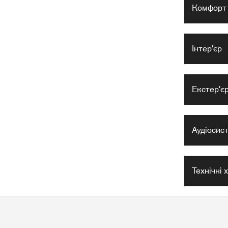
Комфорт
Інтер'єр
Екстер'є
Аудіосис
Технічні